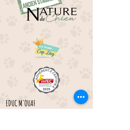
EDUC M'OUAF
21H Route de Rieucros
48 000 Mende
---
Tél :
07.49.45.72.14