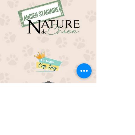
EDUC M'OUAF
21H Route de Rieucros
48 000 Mende