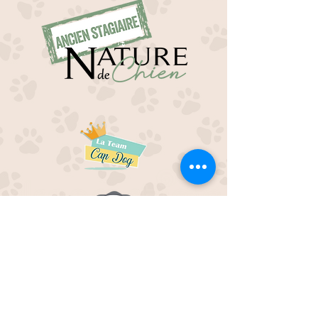
EDUC M'OUAF
21H Route de Rieucros
48 000 Mende