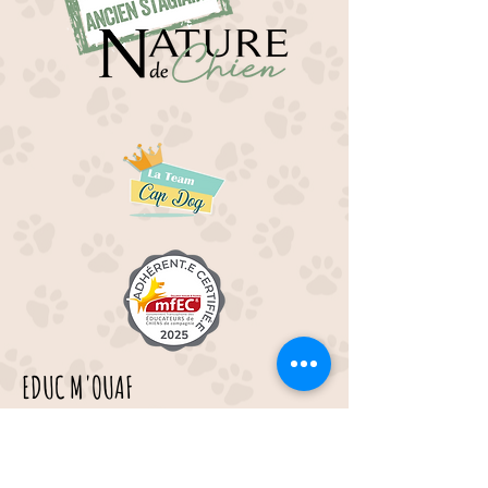
EDUC M'OUAF
21H Route de Rieucros
48 000 Mende
---
Tél :
07.49.45.72.14