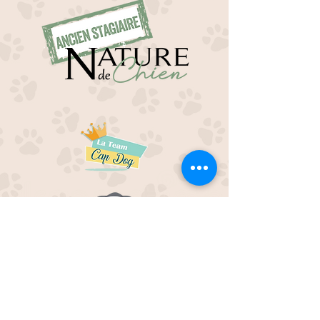
EDUC M'OUAF
21H Route de Rieucros
48 000 Mende