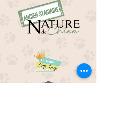
EDUC M'OUAF
21H Route de Rieucros
48 000 Mende