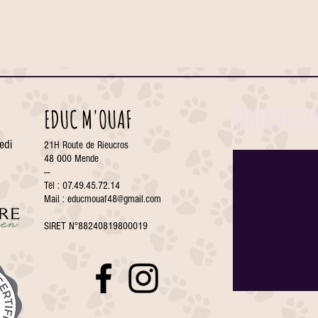
VENIR AU CE
EDUC M'OUAF
edi
21H Route de Rieucros
48 000 Mende
---
Tél : 07.49.45.72.14
Mail :
educmouaf48@gmail.com
SIRET N°88240819800019