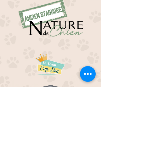
EDUC M'OUAF
21H Route de Rieucros
48 000 Mende