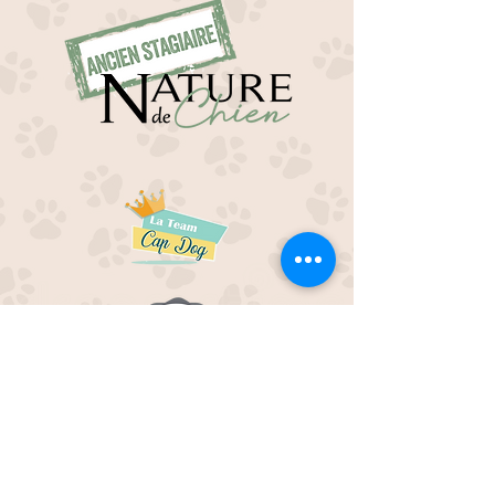
EDUC M'OUAF
21H Route de Rieucros
48 000 Mende