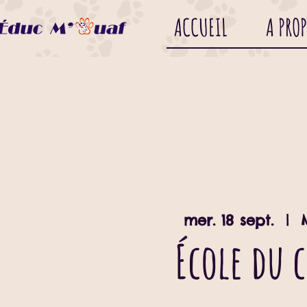
ACCUEIL
A PRO
mer. 18 sept.
  |  
École du 