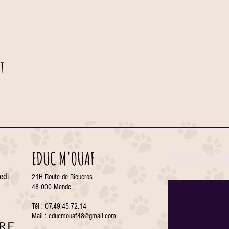
t
VENIR AU CE
EDUC M'OUAF
edi
21H Route de Rieucros
48 000 Mende
---
Tél : 07.49.45.72.14
Mail :
educmouaf48@gmail.com