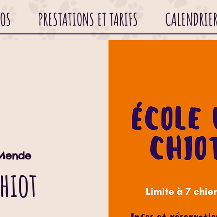
POS
PRESTATIONS ET TARIFS
CALENDRIE
Mende
chiot