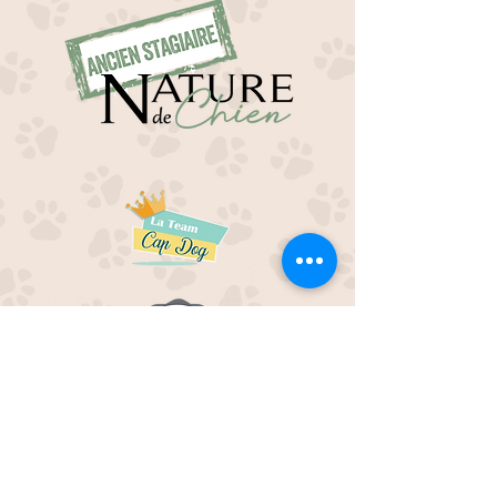
EDUC M'OUAF
21H Route de Rieucros
48 000 Mende