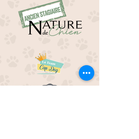
EDUC M'OUAF
21H Route de Rieucros
48 000 Mende