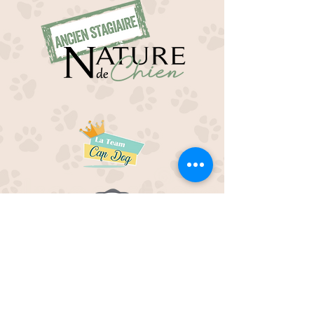
EDUC M'OUAF
21H Route de Rieucros
48 000 Mende