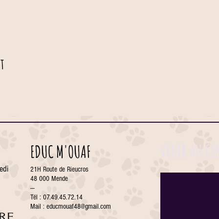
t
VENIR AU CE
EDUC M'OUAF
edi
21H Route de Rieucros
48 000 Mende
---
Tél : 07.49.45.72.14
Mail :
educmouaf48@gmail.com