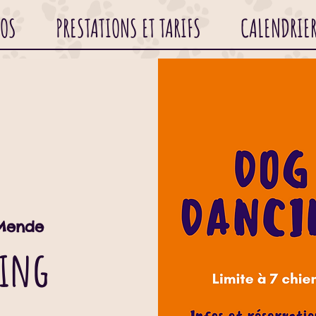
POS
PRESTATIONS ET TARIFS
CALENDRIE
Mende
cing