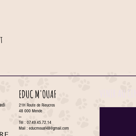
t
VENIR AU CE
EDUC M'OUAF
edi
21H Route de Rieucros
48 000 Mende
---
Tél : 07.49.45.72.14
Mail :
educmouaf48@gmail.com