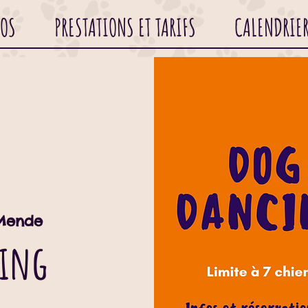
POS
PRESTATIONS ET TARIFS
CALENDRIE
Mende
cing