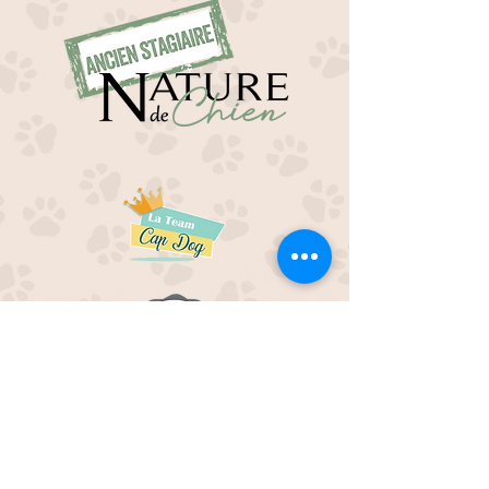
EDUC M'OUAF
21H Route de Rieucros
48 000 Mende