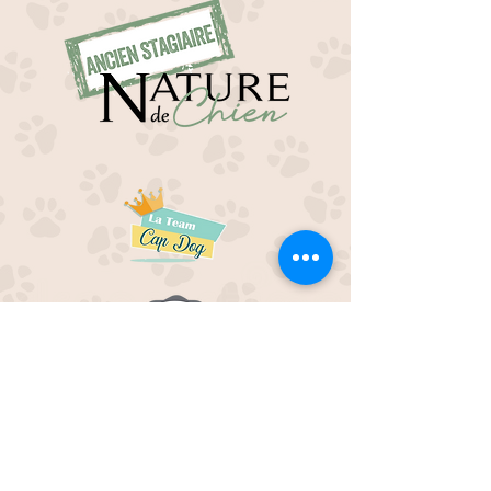
EDUC M'OUAF
21H Route de Rieucros
48 000 Mende