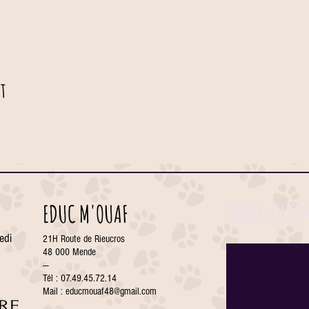
t
VENIR AU CE
EDUC M'OUAF
edi
21H Route de Rieucros
48 000 Mende
---
Tél : 07.49.45.72.14
Mail :
educmouaf48@gmail.com