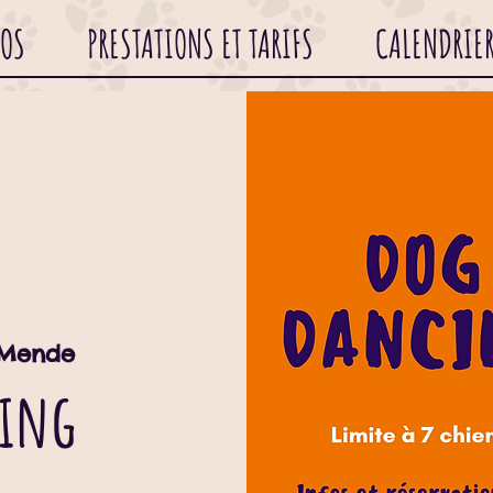
POS
PRESTATIONS ET TARIFS
CALENDRIE
Mende
cing