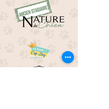
EDUC M'OUAF
21H Route de Rieucros
48 000 Mende