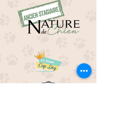
EDUC M'OUAF
21H Route de Rieucros
48 000 Mende