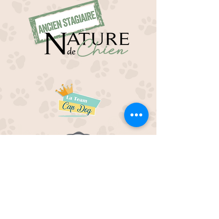
EDUC M'OUAF
21H Route de Rieucros
48 000 Mende