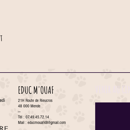
t
VENIR AU CE
EDUC M'OUAF
edi
21H Route de Rieucros
48 000 Mende
---
Tél : 07.49.45.72.14
Mail :
educmouaf48@gmail.com