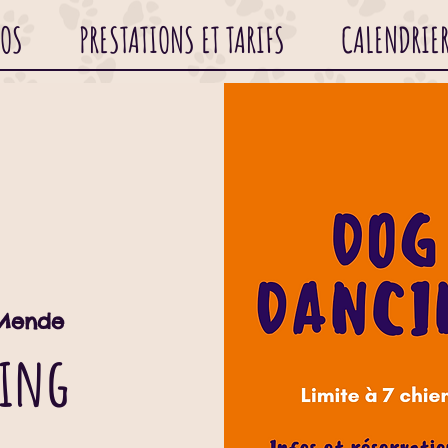
POS
PRESTATIONS ET TARIFS
CALENDRIE
Mende
cing