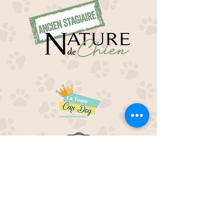
EDUC M'OUAF
21H Route de Rieucros
48 000 Mende