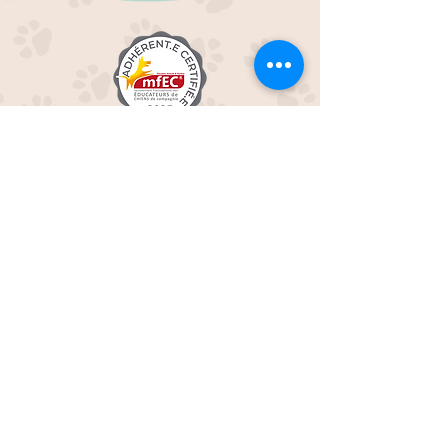
EDUC M'OUAF
21H Route de Rieucros
48 000 Mende
---
Tél :
07.49.45.72.14
Mail :
educmouaf48@gmail.com
SIRET N°
88240819800019
VENIR AU CENTRE