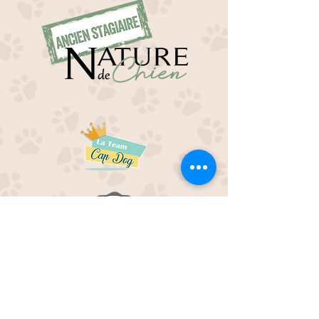
EDUC M'OUAF
21H Route de Rieucros
48 000 Mende