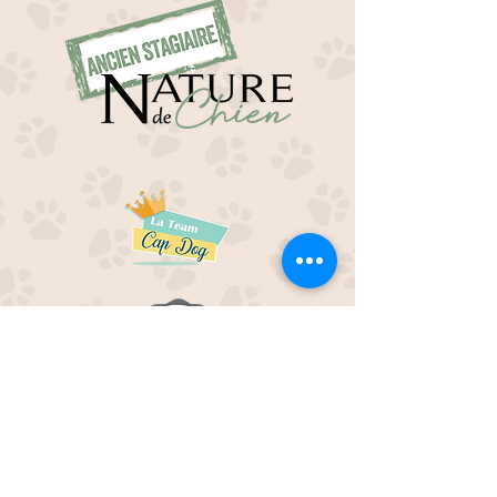
EDUC M'OUAF
21H Route de Rieucros
48 000 Mende