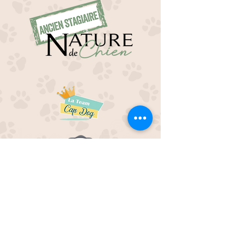
EDUC M'OUAF
21H Route de Rieucros
48 000 Mende