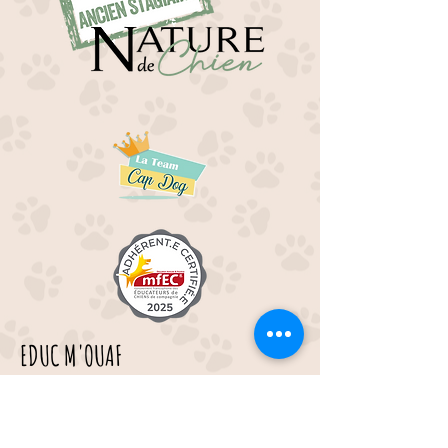
EDUC M'OUAF
21H Route de Rieucros
48 000 Mende
---
Tél :
07.49.45.72.14