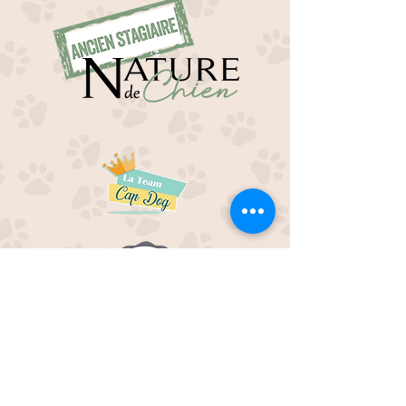
EDUC M'OUAF
21H Route de Rieucros
48 000 Mende