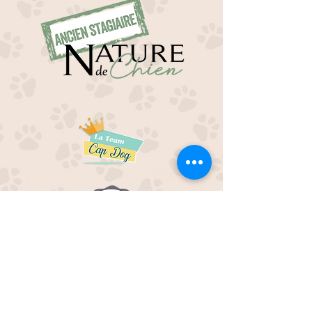
EDUC M'OUAF
21H Route de Rieucros
48 000 Mende