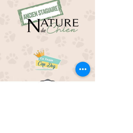
EDUC M'OUAF
21H Route de Rieucros
48 000 Mende