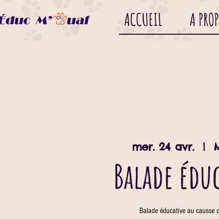
ACCUEIL
A PRO
mer. 24 avr.
  |  
Balade édu
Balade éducative au causse 