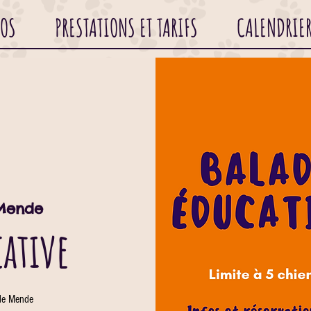
POS
PRESTATIONS ET TARIFS
CALENDRIE
Mende
cative
de Mende