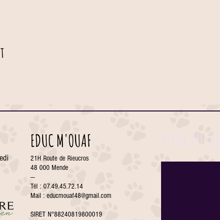
t
VENIR AU CE
EDUC M'OUAF
edi
21H Route de Rieucros
48 000 Mende
---
Tél : 07.49.45.72.14
Mail :
educmouaf48@gmail.com
SIRET N°88240819800019