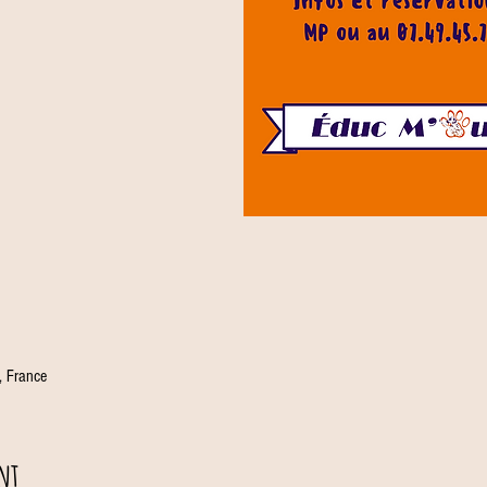
 France
nt