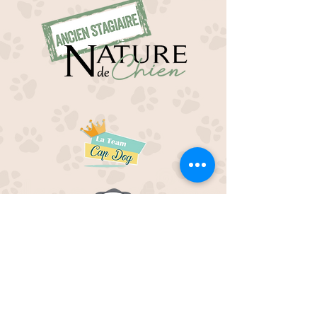
EDUC M'OUAF
21H Route de Rieucros
48 000 Mende