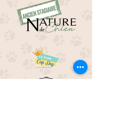
EDUC M'OUAF
21H Route de Rieucros
48 000 Mende