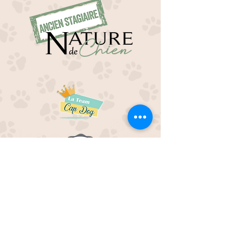
EDUC M'OUAF
21H Route de Rieucros
48 000 Mende