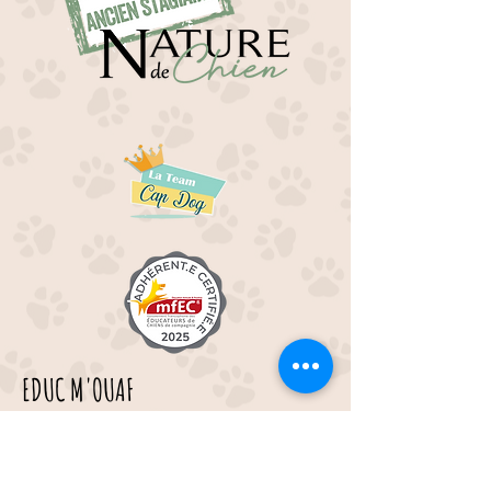
EDUC M'OUAF
21H Route de Rieucros
48 000 Mende
---
Tél :
07.49.45.72.14