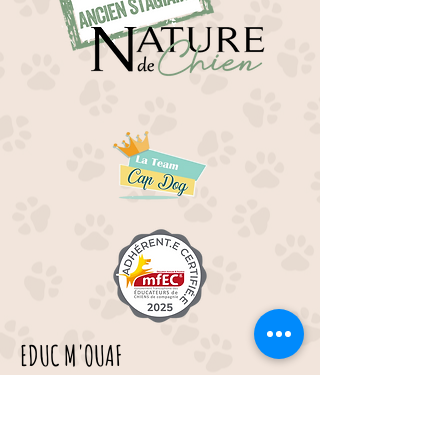
EDUC M'OUAF
21H Route de Rieucros
48 000 Mende
---
Tél :
07.49.45.72.14