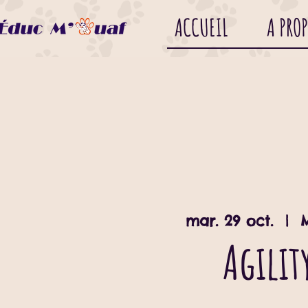
ACCUEIL
A PRO
mar. 29 oct.
  |  
Agilit