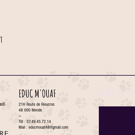
t
VENIR AU CE
EDUC M'OUAF
edi
21H Route de Rieucros
48 000 Mende
---
Tél : 07.49.45.72.14
Mail :
educmouaf48@gmail.com