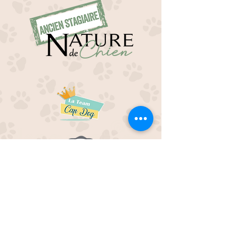
EDUC M'OUAF
21H Route de Rieucros
48 000 Mende