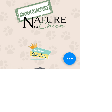
EDUC M'OUAF
21H Route de Rieucros
48 000 Mende