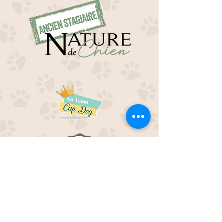
EDUC M'OUAF
21H Route de Rieucros
48 000 Mende