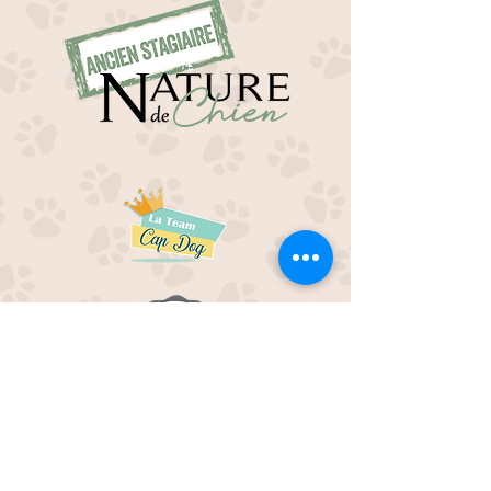
EDUC M'OUAF
21H Route de Rieucros
48 000 Mende