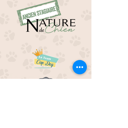
EDUC M'OUAF
21H Route de Rieucros
48 000 Mende