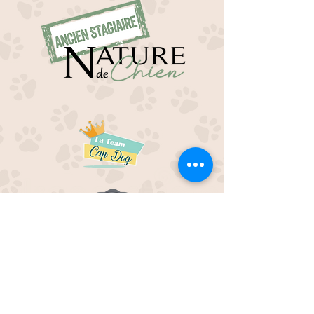
EDUC M'OUAF
21H Route de Rieucros
48 000 Mende