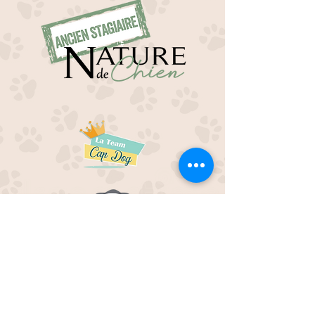
EDUC M'OUAF
21H Route de Rieucros
48 000 Mende