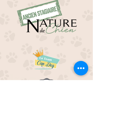
EDUC M'OUAF
21H Route de Rieucros
48 000 Mende