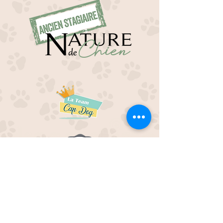
EDUC M'OUAF
21H Route de Rieucros
48 000 Mende