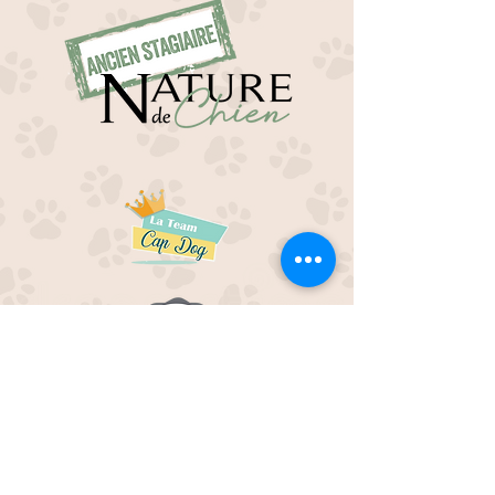
EDUC M'OUAF
21H Route de Rieucros
48 000 Mende