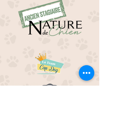
EDUC M'OUAF
21H Route de Rieucros
48 000 Mende