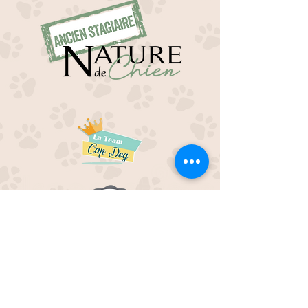
EDUC M'OUAF
21H Route de Rieucros
48 000 Mende